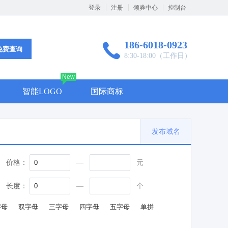
登录
注册
领券中心
控制台
186-6018-0923
免费查询
8:30-18:00（工作日）
New
智能LOGO
国际商标
名
发布域名
价格：
—
元
长度：
—
个
字母
双字母
三字母
四字母
五字母
单拼