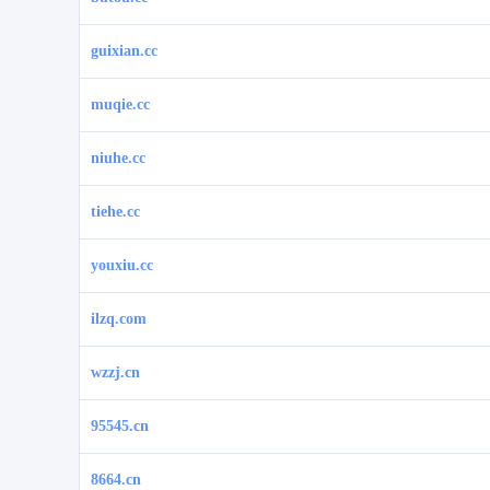
guixian.cc
muqie.cc
niuhe.cc
tiehe.cc
youxiu.cc
ilzq.com
wzzj.cn
95545.cn
8664.cn