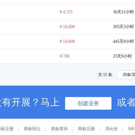
￥4,725
56天11小时
￥14,000
203天3小时
￥14,000
445天9小时
￥788
23天9小时
共 55 条
没有开展？马上
或
创建业务
商标注册
商标转让
商标查询
商标注册
消火栓
90