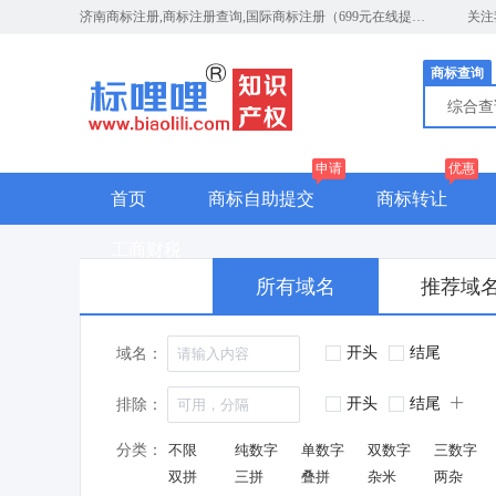
济南商标注册,商标注册查询,国际商标注册（699元在线提交）
关注
商标查询
综合
申请
优惠
首页
商标自助提交
商标转让
工商财税
所有域名
推荐域
开头
结尾
域名：
开头
结尾
排除：
分类：
不限
纯数字
单数字
双数字
三数字
双拼
三拼
叠拼
杂米
两杂