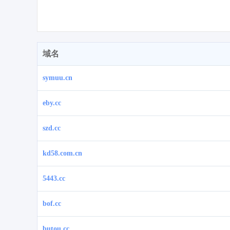
域名
symuu.cn
eby.cc
szd.cc
kd58.com.cn
5443.cc
bof.cc
butou.cc