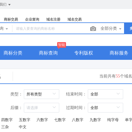
我们
商标交易
企业查询
域名注册
域名交易
查询
全部分类
智能
商标分类
商标查询
专利版权
商标服务
名
当前共有
55
个域
类型：
结束时间：
过期时间：
后缀：
四数字
五数字
六数字
七数字
八数字
九数字
纯字母
单
三杂
中文