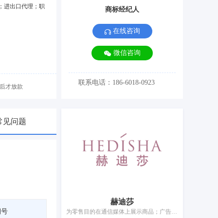
；进出口代理；职
商标经纪人
在线咨询
微信咨询
联系电话：186-6018-0923
后才放款
常见问题
赫迪莎
期号
为零售目的在通信媒体上展示商品；广告；特许经营的商业管理；为他人推销；为商品和服务的买卖双方提供在线市场；人事管理咨询；为推销优化搜索引擎；会计；自动售货机出租；药品零售或批发服务