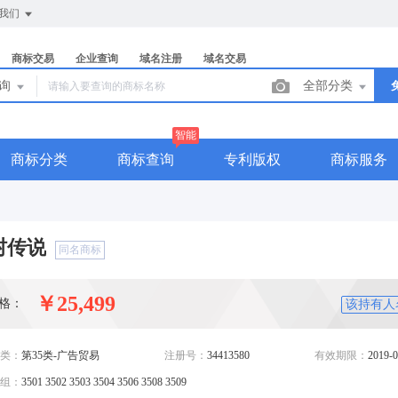
我们
商标交易
企业查询
域名注册
域名交易
查询
全部分类
智能
商标分类
商标查询
专利版权
商标服务
村传说
同名商标
￥25,499
格：
该持有人
类：
第35类-广告贸易
注册号：
34413580
有效期限：
2019-0
组：
3501 3502 3503 3504 3506 3508 3509