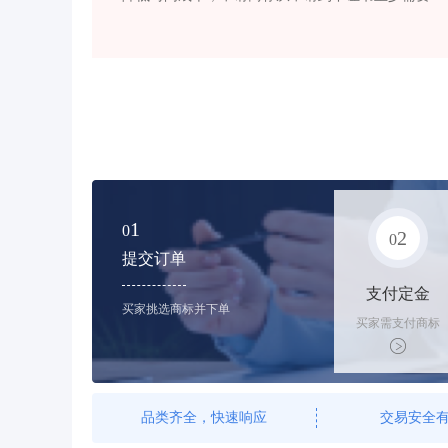
1
0
2
0
提交订单
支付定金
买家挑选商标并下单
买家需支付商标
标价的10%的购
买订金
品类齐全，快速响应
交易安全