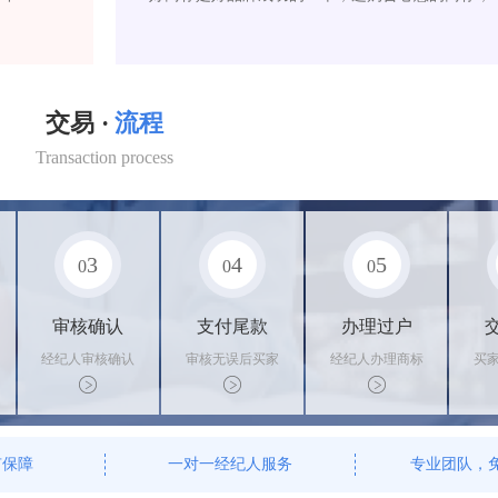
交易 ·
流程
Transaction process
3
4
5
0
0
0
审核确认
支付尾款
办理过户
经纪人审核确认
审核无误后买家
经纪人办理商标
买
商标状态
支付尾款，卖家
转让手续，交付
料
办理相关手续
相关证书
资
有保障
一对一经纪人服务
专业团队，