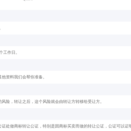
。
2个工作日。
其他资料我们会帮你准备。
的风险，转让之后，这个风险就会由转让方转移给受让方。
公证处做商标转让公证，特别是因商标买卖而做的转让公证，公证可以证