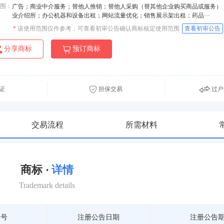
围：
广告；商业中介服务；替他人推销；替他人采购（替其他企业购买商品或服务）
业介绍所；办公机器和设备出租；网站流量优化；销售展示架出租；药品···
*
该使用范围仅作参考，可查看初审公告确认商标核定使用范围
查看初审公告
分享商标
预订商标
证
担保交易
过户
交易流程
所需材料
商标 ·
详情
Trademark details
期号
注册公告日期
注册公告